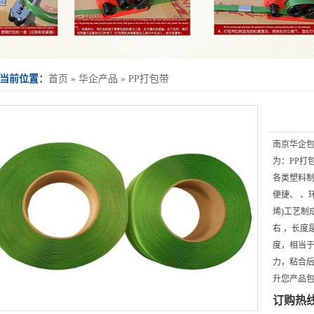
当前位置：
首页
»
华企产品
»
PP打包带
南京华企包
为：PP打
各类塑料制
便捷、 、
烯)工艺制
右 ，长度
度，相当于
力，粘合
升您产品包
订购热