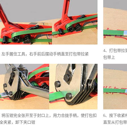
4、打包带拉
、左手握住工具，右手前后摆动手柄直至打包带拉紧
包带上
、将压钳完全张开至于封口上，用力合拢手柄，使打包扣
6、按下收紧
全夹紧，卸下夹口钳
直至从打包带