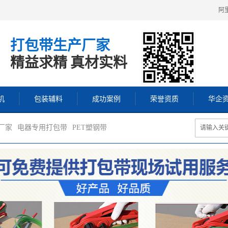
阿
打包带生产厂家
精益求精 真材实料
机
包装辅料
成功案例
荣誉资质
华企
厂家
电器专用打包带
PET塑钢带