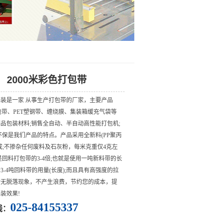
2000米彩色打包带
装是一家 从事生产打包带的厂家，主要产品
包带、PET塑钢带、缠绕膜、集装箱缓充气袋等
品包装材料;销售全自动、半自动高性能打包机;
环保是我们产品的特点。产品采用全新料(PP聚丙
成;不掺杂任何废料及石灰粉，每米克重仅4克左
是回料打包带的3-4倍;也就是使用一吨新料带的长
3-4吨回料带的用量(长度);而且具有高强度的拉
后无脱落现象，不产生浪费，节约您的成本，提
装效果!
025-84155337
线：