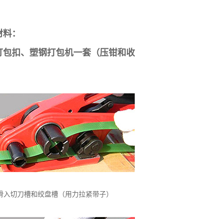
材料：
打包扣、塑钢打包机一套（压钳和收
滑入切刀槽和绞盘槽（用力拉紧带子）